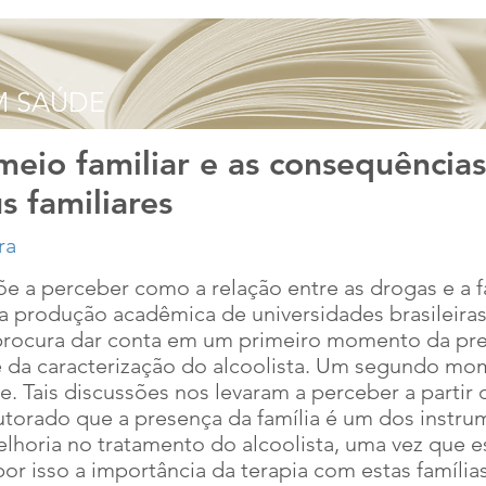
eio familiar e as consequências
 familiares
õe a perceber como a relação entre as drogas e a f
a produção acadêmica de universidades brasileiras. 
 procura dar conta em um primeiro momento da pre
da caracterização do alcoolista. Um segundo mom
Tais discussões nos levaram a perceber a partir 
torado que a presença da família é um dos instru
elhoria no tratamento do alcoolista, uma vez que 
r isso a importância da terapia com estas famíli