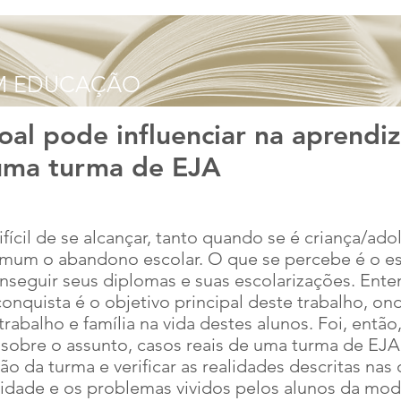
oal pode influenciar na aprend
uma turma de EJA
fícil de se alcançar, tanto quando se é criança/ad
comum o abandono escolar. O que se percebe é o e
seguir seus diplomas e suas escolarizações. Ente
conquista é o objetivo principal deste trabalho, o
rabalho e família na vida destes alunos. Foi, entã
 sobre o assunto, casos reais de uma turma de EJA
ão da turma e verificar as realidades descritas nas 
lidade e os problemas vividos pelos alunos da mo