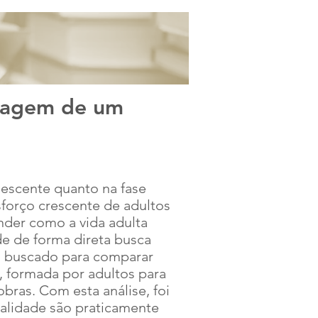
BACK TO HEI
izagem de um
olescente quanto na fase
sforço crescente de adultos
nder como a vida adulta
nde de forma direta busca
o, buscado para comparar
, formada por adultos para
obras. Com esta análise, foi
dalidade são praticamente